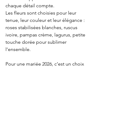
chaque détail compte.
Les fleurs sont choisies pour leur 
tenue, leur couleur et leur élégance : 
roses stabilisées blanches, ruscus 
ivoire, pampas crème, lagurus, petite 
touche dorée pour sublimer 
l’ensemble.
Pour une mariée 2026, c’est un choix 
qui allie :
• style
• durabilité
• émotion
• personnalisation
• élégance
• modernité