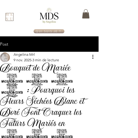
ME
NU
QUI SUIS JE ?
Post
Angelina Mrl
9 nov. 2025
3 min de lecture
Bouquet de Mariée
202
6 : Pourquoi les
Fleurs Séchées Blanc et
Doré Font Craquer les
Futurs Mariés en
202