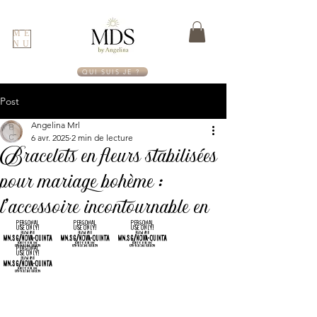
ME
NU
QUI SUIS JE ?
Post
Angelina Mrl
6 avr. 2025
2 min de lecture
Bracelets en fleurs stabilisées
pour mariage bohème :
l’accessoire incontournable en
202
5