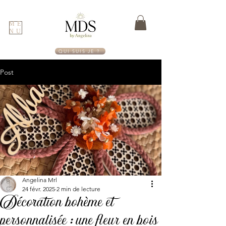
ME
NU
QUI SUIS JE ?
Post
Angelina Mrl
24 févr. 2025
2 min de lecture
Décoration bohème et
personnalisée : une fleur en bois