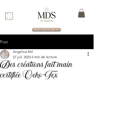
ME
NU
QUI SUIS JE ?
Post
Angelina Mrl
27 juil. 2023
2 min de lecture
Des créations fait main
certifiée Oeko-Tex