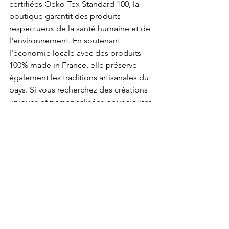
certifiées Oeko-Tex Standard 100, la 
boutique garantit des produits 
respectueux de la santé humaine et de 
l'environnement. En soutenant 
l'économie locale avec des produits 
100% made in France, elle préserve 
également les traditions artisanales du 
pays. Si vous recherchez des créations 
uniques et personnalisées pour ajouter 
une touche boho à votre intérieur, ne 
cherchez pas plus loin. Faites un tour 
dans cette boutique de macramé et 
laissez-vous séduire par la beauté du 
fait main, de l'écologie et du style 
boho.