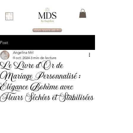
ME
NU
QUI SUIS JE ?
Post
Angelina Mrl
9 oct. 2024
3 min de lecture
Le Livre d’Or de
Mariage Personnalisé :
Élégance Bohème avec
Fleurs Séchées et Stabilisées