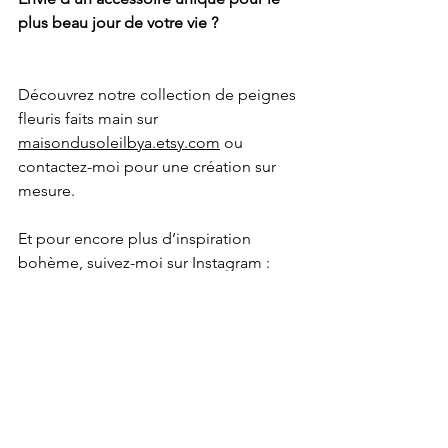
plus beau jour de votre vie ?
Découvrez notre collection de peignes 
fleuris faits main sur 
maisondusoleilbya.etsy.com
 ou 
contactez-moi pour une création sur 
mesure.
Et pour encore plus d’inspiration 
bohème, suivez-moi sur Instagram :
@maisondusoleilbyangelina
À très bientôt sous le soleil… et les 
fleurs !