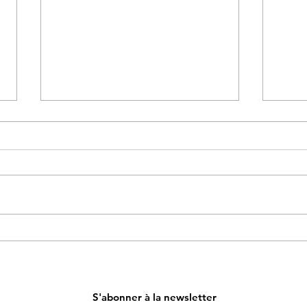
Où acheter des accessoires de
Où ac
mariage en fleurs séchées et
fleur
stabilisées pour un mariage en
en F
France ?
S'abonner à la newsletter