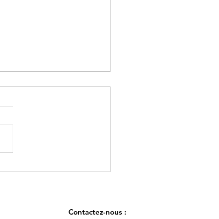
heter des décorations en
s stabilisées pour un mariage
rance ?
Contactez-nous :