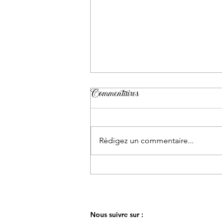
Rituel des rubans pour un
Commentaires
mariage laïque : une cérémonie
pleine de sens et d’émotion
Lors d’un mariage laïque, chaque
détail compte. Les mots, les
Rédigez un commentaire...
gestes, les symboles… tout
contribue à créer une cérémonie
unique, à l’image des mariés.
Parmi les rituels les plus forts et
les plus appr
Nous suivre sur :