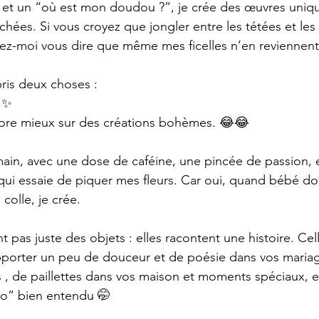
 et un “où est mon doudou ?”, je crée des œuvres uniq
chées. Si vous croyez que jongler entre les tétées et les
issez-moi vous dire que même mes ficelles n’en reviennen
ris deux choses :
r.✨
ncore mieux sur des créations bohèmes. 😂😂
la main, avec une dose de caféine, une pincée de passion,
qui essaie de piquer mes fleurs. Car oui, quand bébé dort
 colle, je crée.
 pas juste des objets : elles racontent une histoire. Cel
porter un peu de douceur et de poésie dans vos mariage
, de paillettes dans vos maison et moments spéciaux, e
two” bien entendu 🤭