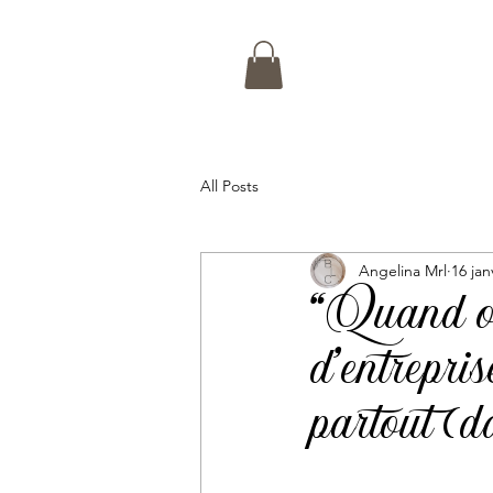
All Posts
Angelina Mrl
16 jan
“Quand o
d’entrepris
partout (d