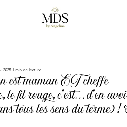
v. 2025
1 min de lecture
n est maman ET cheffe
e, le fil rouge, c’est… d’en avoi
ans tous les sens du terme) ! 