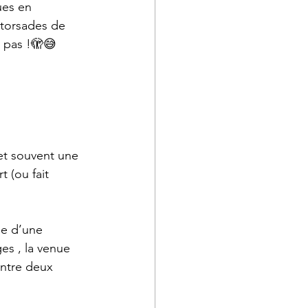
ues en 
 torsades de 
t pas !🫣😅
 et souvent une 
 (ou fait 
le d’une 
s , la venue 
ntre deux 