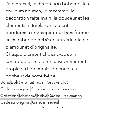
l'arc-en-ciel, la décoration bohème, les 
couleurs neutres, le macramé, la 
décoration faite main, la douceur et les 
éléments naturels sont autant 
d'options à envisager pour transformer 
la chambre de bébé en un véritable nid 
d'amour et d'originalité. 
Chaque élément choisi avec soin 
contribuera à créer un environnement 
propice à l'épanouissement et au 
bonheur de votre bébé.
Boho
Bohème
Fait main
Personnalisé
Cadeau original
Accessoires en macramé
Créations
Macramé
Bébé
Cadeau naissance
Cadeau original,
Gender reveal
Arc en ciel décoration
Mobile boheme
Attache sucette arc en ciel
Chambre bébé original