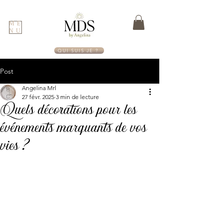
ME
NU
QUI SUIS JE ?
Post
Angelina Mrl
27 févr. 2025
3 min de lecture
Quels décorations pour les
événements marquants de vos
vies ?