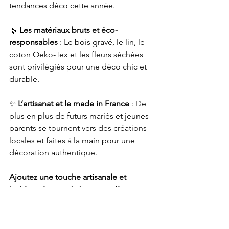
tendances déco cette année.
🌿 
Les matériaux bruts et éco-
responsables
 : Le bois gravé, le lin, le 
coton Oeko-Tex et les fleurs séchées 
sont privilégiés pour une déco chic et 
durable.
✨ 
L’artisanat et le made in France
 : De 
plus en plus de futurs mariés et jeunes 
parents se tournent vers des créations 
locales et faites à la main pour une 
décoration authentique.
Ajoutez une touche artisanale et 
bohème à votre événement dès 
aujourd’hui !
Vous rêvez d’une déco unique, 