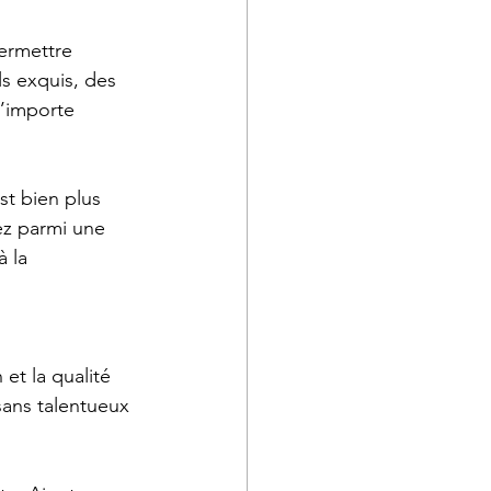
ermettre 
ls exquis, des 
n’importe 
st bien plus 
ez parmi une 
 la 
et la qualité 
sans talentueux 