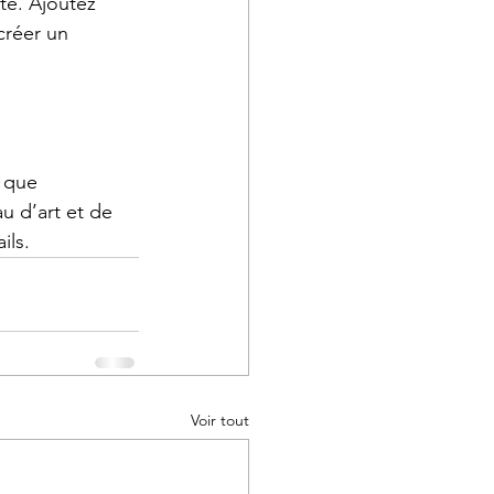
te. Ajoutez 
créer un 
 que 
u d’art et de 
ils.
Voir tout