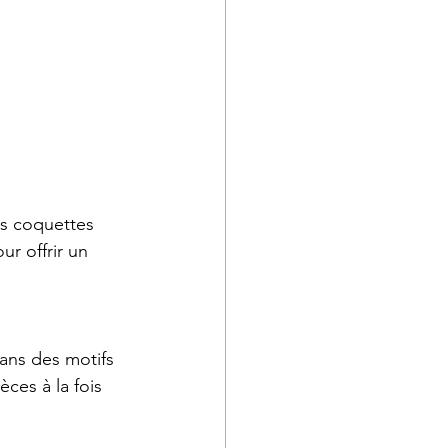
es coquettes 
r offrir un 
dans des motifs 
ces à la fois 