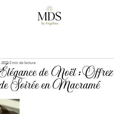
. 2023
2 min de lecture
’Élégance de Noël : Offrez
 de Soirée en Macramé