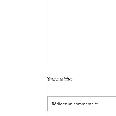
Rituel des rubans pour un
Commentaires
mariage laïque : une cérémonie
pleine de sens et d’émotion
Lors d’un mariage laïque, chaque
détail compte. Les mots, les
Rédigez un commentaire...
gestes, les symboles… tout
contribue à créer une cérémonie