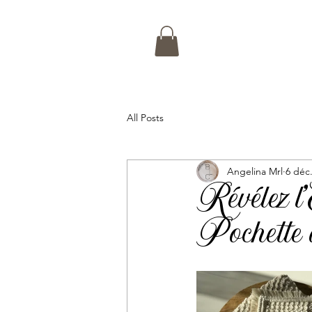
All Posts
Angelina Mrl
6 déc
Révélez l
Pochette