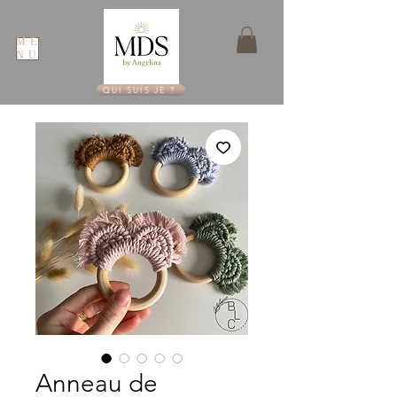
ME
NU
QUI SUIS JE ?
Anneau de