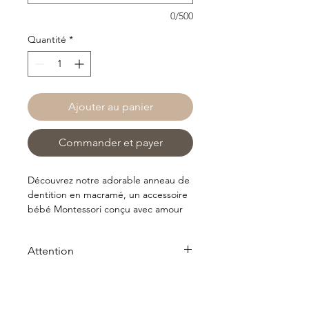
0/500
Quantité
*
Ajouter au panier
Commander et payer
Découvrez notre adorable anneau de
dentition en macramé, un accessoire
bébé Montessori conçu avec amour
pour apaiser les gencives sensibles
de votre tout-petit. Offrez à votre
Attention
bébé un soulagement doux et
sécurisé pendant cette étape de
Articles non remboursable, ni
croissance importante. Faites-lui
échangeable.
plaisir avec cet anneau de dentition à