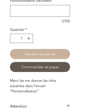
Personnalisation (facultatif)
0/500
Quantité
*
Ajouter au panier
Commander et payer
Merci de me donner les infos
suivantes dans l'encart
"Personnalisation"
1/ Prénom ou initiale de l’enfant (5
lettres max )
Attention
2/ Couleur Macramé secondaire de